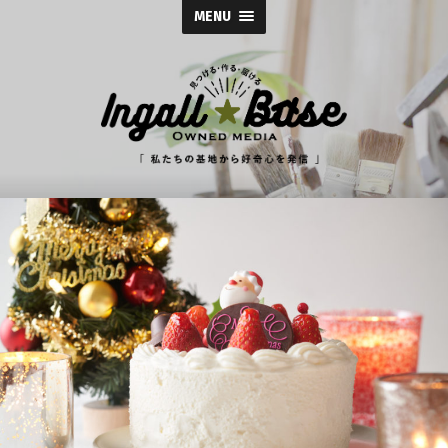
MENU
イ
ン
ガ
ル
ス
株
式
会
社