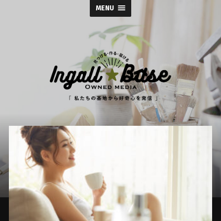
MENU
イ
ン
ガ
ル
ス
株
式
会
社