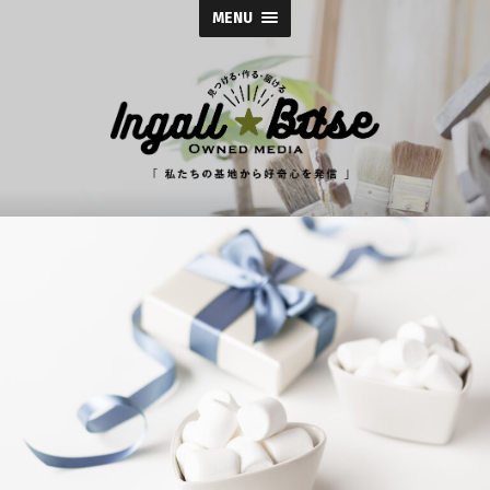
MENU
イ
ン
ガ
ル
ス
株
式
会
社