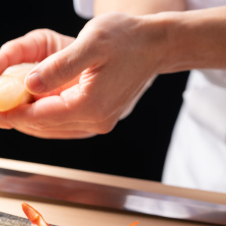
ス
株
式
会
社