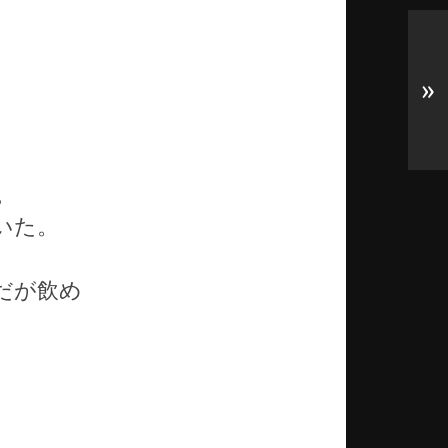
»
。
いた。
だが飲め