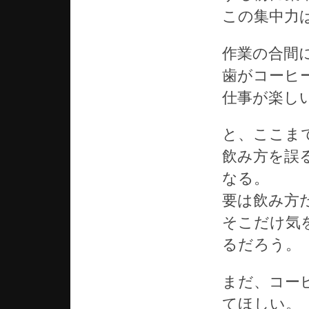
この集中力
作業の合間
歯がコーヒ
仕事が楽し
と、ここま
飲み方を誤
なる。
要は飲み方
そこだけ気
るだろう。
まだ、コー
てほしい。