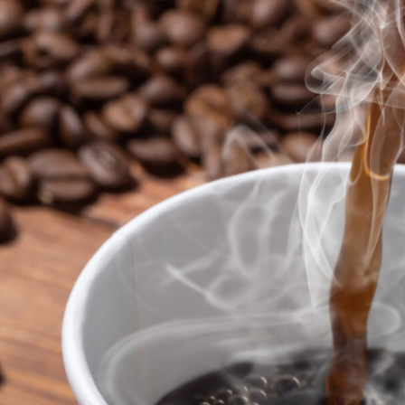
ス
株
式
会
社