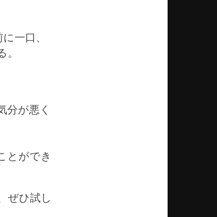
。
前に一口、
る。
気分が悪く
ことができ
、ぜひ試し