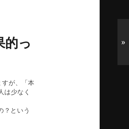
果的っ
»
ますが、「本
人は少なく
の？という