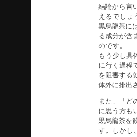
結論から言
えるでしょ
黒烏龍茶に
る成分が含
のです。
もう少し具
に行く過程
を阻害する
体外に排出
また、「ど
に思う方も
黒烏龍茶を
す。しかし