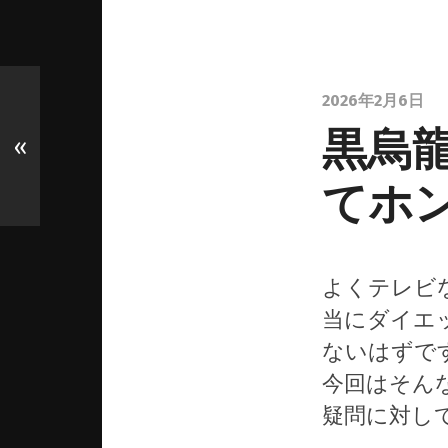
2026年2月6日
黒烏
«
てホ
よくテレビ
当にダイエ
ないはずで
今回はそん
疑問に対し