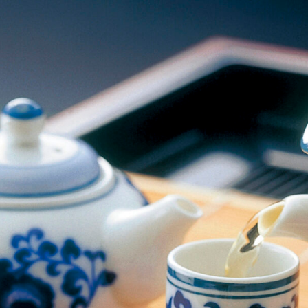
ス
株
式
会
社