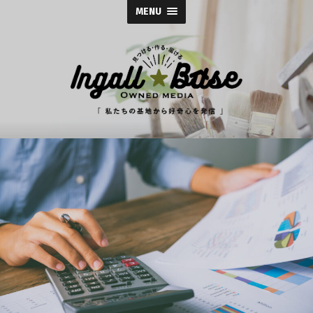
MENU
イ
ン
ガ
ル
ス
株
式
会
社