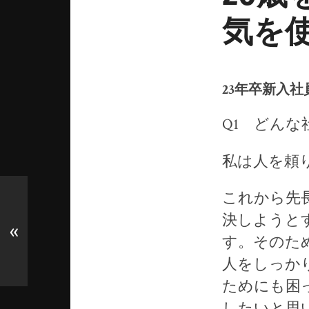
気を
23年卒新入
Q1 どん
私は人を頼
これから先
決しようと
«
す。そのた
人をしっか
ためにも困
したいと思