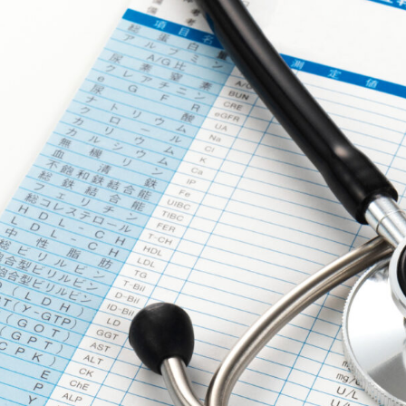
ス
株
式
会
社